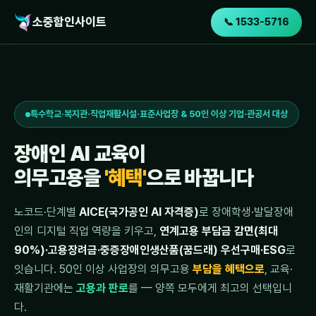
소중함인사이트
📞 1533-5716
특수학교·복지관·직업재활시설·표준사업장 & 50인 이상 기업·관공서 대상
장애인 AI 교육이
의무고용을
'혜택'
으로 바꿉니다
노코드·단계별
AICE(국가공인 AI 자격증)
로 장애학생·발달장애
인의 디지털 직업 역량을 키우고,
연계고용 부담금 감면(최대
90%)·고용장려금·중증장애인생산품(꿈드래) 우선구매·ESG
로
잇습니다. 50인 이상 사업장의 의무고용
부담을 혜택으로
, 교육·
재활기관에는
고용과 판로
를 — 양쪽 모두에게 최고의 선택입니
다.