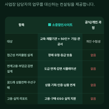
사업장 담당자의 업무를 대신하는 컨설팅을 제공합니다.
공식/개인 과
항목
🟩 소중함인사이트
정
교육·재활기관 + 50인↑ 기업·관
대상
개인 수험생
공서
접근성 커리큘럼 설계
장애 유형·등급 맞춤
없음
연계고용·부담금 감면
도급 연계·감면 시뮬레이션
없음
설계
꿈드래 상품전략·우선구
상품 기획·인증·납품 연계
없음
매
고용·실적 리포트
고용·구매·ESG 실적 지원
없음