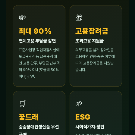
💸
🎁
최대 90%
고용장려금
연계고용 부담금 감면
초과고용 지원금
표준사업장·직업재활시설에
의무고용을 넘겨 장애인을
도급→생산품 납품→장애
고용하면 인원·중증 여부에
인 고용 간주. 부담금 납부액
따라 고용장려금을 지원받
의 90% 이내(도급액 50%
습니다.
이내) 감면.
🛒
🌱
꿈드래
ESG
중증장애인생산품 우선
사회적가치·평판
구매