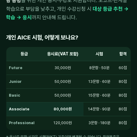
량 증빙
을 위한 개인 응시·수강도 지원합니다. 노코드·단계별
학습으로 부담을 낮추고, 개인 수강신청 시
대상 등급 추천 →
학습 → 응시
까지 안내해 드립니다.
개인 AICE 시험, 어떻게 보나요?
등급
응시료(VAT 포함)
시험
합격
Future
30,000원
8문항 · 50분
60점
Junior
50,000원
13문항 · 60분
80점
Basic
50,000원
15문항 · 60분
80점
Associate
80,000원
14문항 · 90분
80점
Professional
120,000원
3문항 · 180분
80점
※ 응시료·문항·시간은 시행처(KT) 기준이며 변경될 수 있습니다. 취업표준은