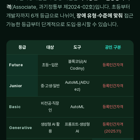
격
(Associate, 과기정통부 제2024-02호)입니다. 초등부터
개발자까지 6개 등급으로 나뉘어,
장애 유형·수준에 맞춰
접근
가능한 등급부터 단계적으로 도입·응시할 수 있습니다.
등급
대상
도구
공인 구분
블록코딩(AI
Future
초등~입문
등록민간자격
Codiny)
AutoML(AIDU
Junior
중·고생·일반
등록민간자격
ez)
비전공·직장
Basic
AutoML
등록민간자격
인
생성형 AI 활
프롬프트·생성형
등록민간자격
Generative
용
AI
(2025.11)