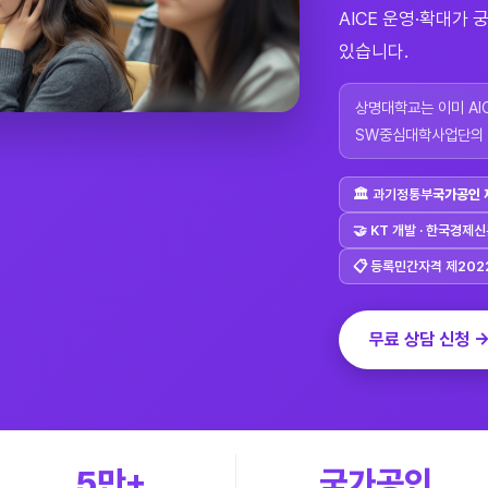
AICE 운영·확대가
있습니다.
상명대학교는 이미 AI
SW중심대학사업단의 AI
🏛 과기정통부
국가공인 
🤝 KT 개발 · 한국경제
📋 등록민간자격 제202
무료 상담 신청 
5만+
국가공인