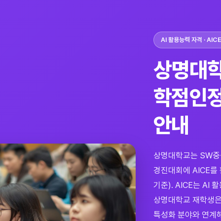
AI 활용능력 자격 · AIC
상명대학
학점인정
안내
상명대학교는 SW중심
경진대회에 AICE를
기준). AICE는 A
상명대학교 재학생은 
특성화 분야와 연계