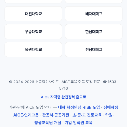
대전대학교
배재대학교
우송대학교
한남대학교
목원대학교
전남대학교
© 2024-2026 소중함인사이트 · AICE 교육·취득·도입 전문 · ☎ 1533-
5716
AICE 자격증 완전정복 홈으로
기관·단체 AICE 도입 안내 —
대학 학점인정·RISE 도입
·
장애학생
AICE·연계고용
·
관공서·공공기관
·
초·중·고 진로교육
·
학원·
평생교육원 개설
·
기업 임직원 교육