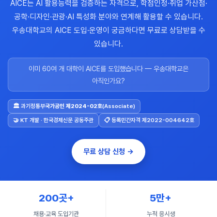
AICE는 AI 활용능력을 검증하는 자격으로, 학점인정·취업 가산점·
공학·디자인·관광·AI 특성화 분야와 연계해 활용할 수 있습니다.
우송대학교의 AICE 도입·운영이 궁금하다면 무료로 상담받을 수
있습니다.
이미 60여 개 대학이 AICE를 도입했습니다 — 우송대학교은
아직인가요?
🏛 과기정통부
국가공인 제2024-02호
(Associate)
🤝 KT 개발 · 한국경제신문 공동주관
📋 등록민간자격 제2022-004642호
무료 상담 신청 →
200곳+
5만+
채용·교육 도입기관
누적 응시생