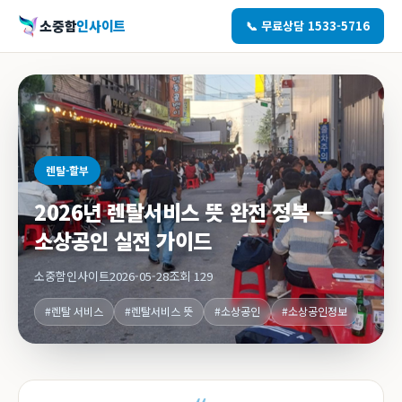
소중함
인사이트
📞 무료상담 1533-5716
렌탈-할부
2026년 렌탈서비스 뜻 완전 정복 —
소상공인 실전 가이드
소중함인사이트
2026-05-28
조회 129
#렌탈 서비스
#렌탈서비스 뜻
#소상공인
#소상공인정보