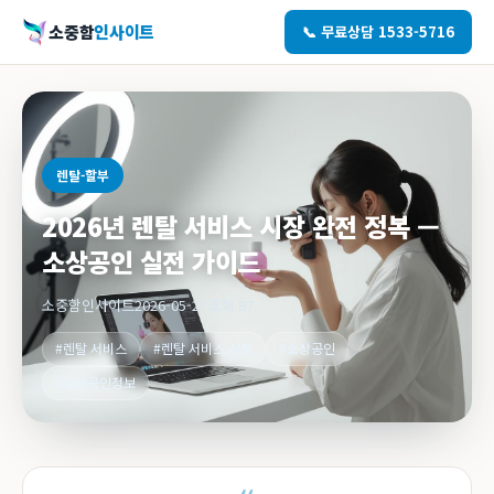
소중함
인사이트
📞 무료상담 1533-5716
렌탈-할부
2026년 렌탈 서비스 시장 완전 정복 —
소상공인 실전 가이드
소중함인사이트
2026-05-27
조회 97
#렌탈 서비스
#렌탈 서비스 시장
#소상공인
#소상공인정보