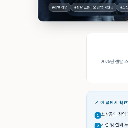
#렌탈 창업
#렌탈 스튜디오 창업 지원금
#소
2026년 렌탈
📌 이 글에서 확
소상공인 창업 
1
시설 및 설비 
2