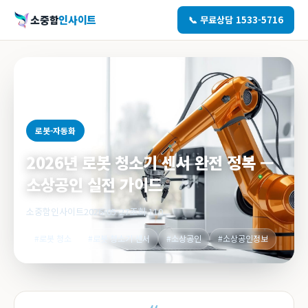
소중함
인사이트
📞 무료상담 1533-5716
로봇-자동화
2026년 로봇 청소기 센서 완전 정복 —
소상공인 실전 가이드
소중함인사이트
2026-05-27
조회 110
#로봇 청소
#로봇 청소기 센서
#소상공인
#소상공인정보