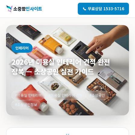
소중함
인사이트
📞 무료상담 1533-5716
인테리어
2026년 미용실 인테리어 견적 완전
정복 — 소상공인 실전 가이드
소중함인사이트
2026-06-27
조회 91
#미용실 인테리어
#미용실 인테리어 견적
#소상공인
#소상공인정보