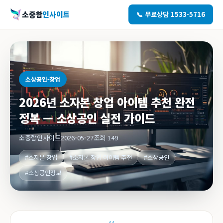
소중함
인사이트
📞 무료상담 1533-5716
소상공인-창업
2026년 소자본 창업 아이템 추천 완전
정복 — 소상공인 실전 가이드
소중함인사이트
2026-05-27
조회 149
#소자본 창업
#소자본 창업 아이템 추천
#소상공인
#소상공인정보