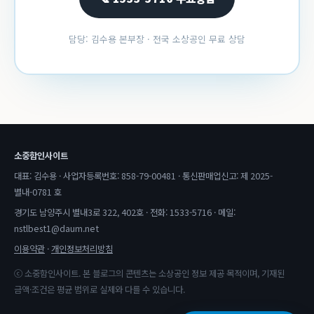
담당: 김수용 본부장 · 전국 소상공인 무료 상담
소중함인사이트
대표: 김수용 · 사업자등록번호: 858-79-00481 · 통신판매업신고: 제 2025-
별내-0781 호
경기도 남양주시 별내3로 322, 402호 · 전화: 1533-5716 · 메일:
nstlbest1@daum.net
이용약관
·
개인정보처리방침
ⓒ 소중함인사이트. 본 블로그의 콘텐츠는 소상공인 정보 제공 목적이며, 기재된
금액·조건은 평균 범위로 실제와 다를 수 있습니다.