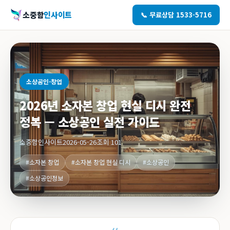
소중함
인사이트
📞 무료상담 1533-5716
소상공인-창업
2026년 소자본 창업 현실 디시 완전
정복 — 소상공인 실전 가이드
소중함인사이트
2026-05-26
조회 101
#소자본 창업
#소자본 창업 현실 디시
#소상공인
#소상공인정보