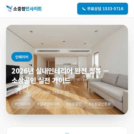
소중함
인사이트
📞 무료상담 1533-5716
인테리어
2026년 실내인테리어 완전 정복 —
소상공인 실전 가이드
소중함인사이트
2026-05-24
조회 99
#인테리어
#실내인테리어
#소상공인
#소상공인정보