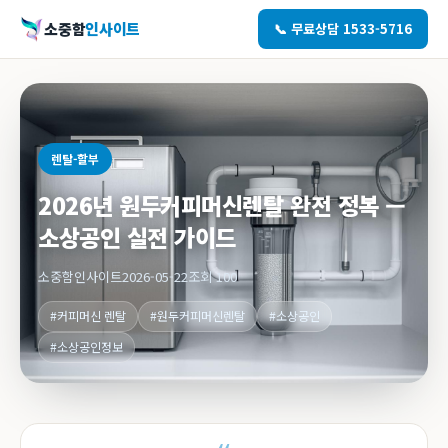
소중함
인사이트
📞 무료상담 1533-5716
렌탈-할부
2026년 원두커피머신렌탈 완전 정복 —
소상공인 실전 가이드
소중함인사이트
2026-05-22
조회 100
#커피머신 렌탈
#원두커피머신렌탈
#소상공인
#소상공인정보