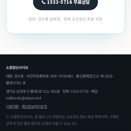
📞 1533-5716 무료상담
담당: 김수용 본부장 · 전국 소상공인 무료 상담
소중함인사이트
대표: 김수용 · 사업자등록번호: 858-79-00481 · 통신판매업신고: 제 2025-
별내-0781 호
경기도 남양주시 별내3로 322, 402호 · 전화: 1533-5716 · 메일:
nstlbest1@daum.net
이용약관
·
개인정보처리방침
ⓒ 소중함인사이트. 본 블로그의 콘텐츠는 소상공인 정보 제공 목적이며, 기재된
금액·조건은 평균 범위로 실제와 다를 수 있습니다.