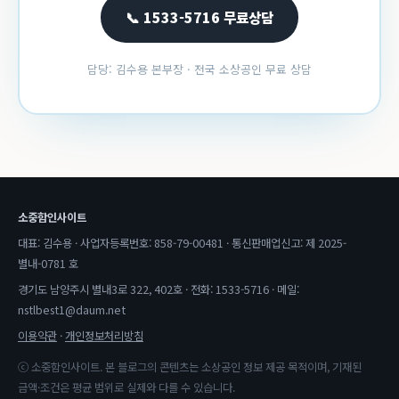
📞 1533-5716 무료상담
담당: 김수용 본부장 · 전국 소상공인 무료 상담
소중함인사이트
대표: 김수용 · 사업자등록번호: 858-79-00481 · 통신판매업신고: 제 2025-
별내-0781 호
경기도 남양주시 별내3로 322, 402호 · 전화: 1533-5716 · 메일:
nstlbest1@daum.net
이용약관
·
개인정보처리방침
ⓒ 소중함인사이트. 본 블로그의 콘텐츠는 소상공인 정보 제공 목적이며, 기재된
금액·조건은 평균 범위로 실제와 다를 수 있습니다.