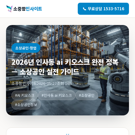
소중함
인사이트
📞 무료상담 1533-5716
소상공인-창업
2026년 인사동 ai 키오스크 완전 정복
— 소상공인 실전 가이드
소중함인사이트
2026-05-27
조회 165
#AI 키오스크
#인사동 ai 키오스크
#소상공인
#소상공인정보