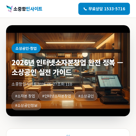
소중함
인사이트
📞 무료상담 1533-5716
소상공인-창업
2026년 인터넷소자본창업 완전 정복 —
소상공인 실전 가이드
소중함인사이트
2026-05-27
조회 110
#소자본 창업
#인터넷소자본창업
#소상공인
#소상공인정보