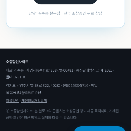
담당: 김수용 본부장 · 전국 소상공인 무료 상담
소중함인사이트
대표: 김수용 · 사업자등록번호: 858-79-00481 · 통신판매업신고: 제 2025-
별내-0781 호
경기도 남양주시 별내3로 322, 402호 · 전화: 1533-5716 · 메일:
nstlbest1@daum.net
이용약관
·
개인정보처리방침
ⓒ 소중함인사이트. 본 블로그의 콘텐츠는 소상공인 정보 제공 목적이며, 기재된
금액·조건은 평균 범위로 실제와 다를 수 있습니다.