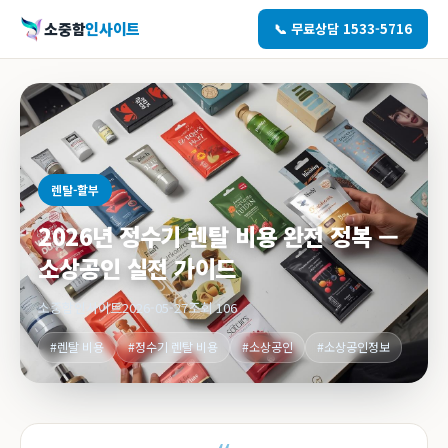
소중함
인사이트
📞 무료상담 1533-5716
렌탈-할부
2026년 정수기 렌탈 비용 완전 정복 —
소상공인 실전 가이드
소중함인사이트
2026-05-27
조회 106
#렌탈 비용
#정수기 렌탈 비용
#소상공인
#소상공인정보