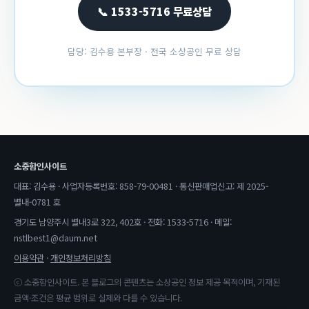
📞 1533-5716 무료상담
담당: 김수용 본부장 · 전국 소상공인 무료 상담
소중함인사이트
대표: 김수용 · 사업자등록번호: 858-79-00481 · 통신판매업신고: 제 2025-
별내-0781 호
경기도 남양주시 별내3로 322, 402호 · 전화: 1533-5716 · 메일:
nstlbest1@daum.net
이용약관
·
개인정보처리방침
ⓒ 소중함인사이트. 본 블로그의 콘텐츠는 소상공인 정보 제공 목적이며, 기재된
금액·조건은 평균 범위로 실제와 다를 수 있습니다.