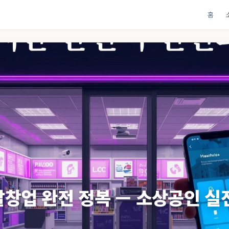
홈
탈창업 완전 정복 — 소상공인 실