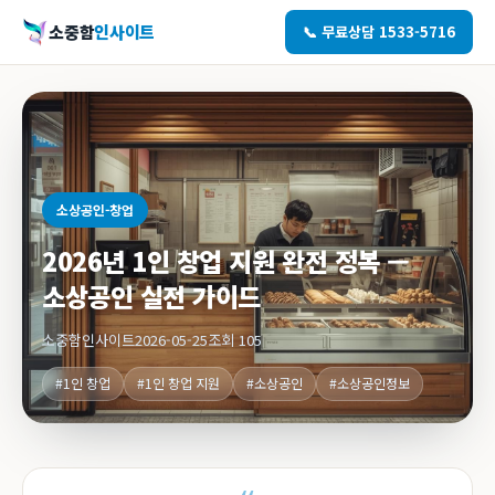
소중함
인사이트
📞 무료상담 1533-5716
소상공인-창업
2026년 1인 창업 지원 완전 정복 —
소상공인 실전 가이드
소중함인사이트
2026-05-25
조회 105
#1인 창업
#1인 창업 지원
#소상공인
#소상공인정보