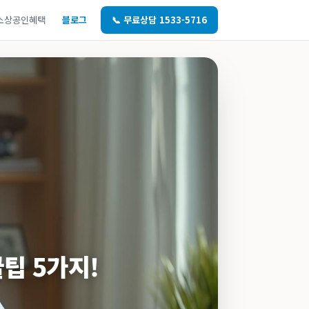
소상공인혜택
블로그
📞 무료상담 1533-5716
꿀팁 5가지!