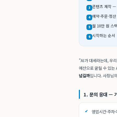
콘텐츠 제작 —
3
예약·주문·정산 
4
월 10만 원 스
5
시작하는 순서
6
"AI가 대세라는데, 우
예산으로 굴릴 수 있는 
넘길까
입니다. 사장님의
1. 문의 응대 — 
영업시간·주차·