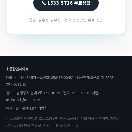
📞 1533-5716 무료상담
담당: 김수용 본부장 · 전국 소상공인 무료 상담
소중함인사이트
대표: 김수용 · 사업자등록번호: 858-79-00481 · 통신판매업신고: 제 2025-
별내-0781 호
경기도 남양주시 별내3로 322, 402호 · 전화: 1533-5716 · 메일:
nstlbest1@daum.net
이용약관
·
개인정보처리방침
ⓒ 소중함인사이트. 본 블로그의 콘텐츠는 소상공인 정보 제공 목적이며, 기재된
금액·조건은 평균 범위로 실제와 다를 수 있습니다.