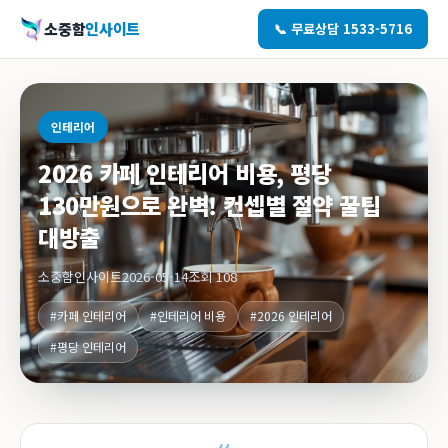
소중함
인사이트
📞 무료상담 1533-5716
인테리어
2026 카페 인테리어 비용, 평당
130만원으로 완벽! 컨셉별 절약 꿀팁
대방출
소중함인사이트
2026-05-14
조회 108
#카페 인테리어
#인테리어 비용
#2026 인테리어
#평당 인테리어