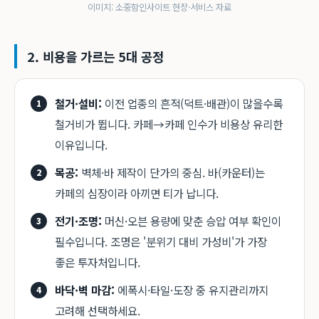
이미지: 소중함인사이트 현장·서비스 자료
2. 비용을 가르는 5대 공정
철거·설비:
이전 업종의 흔적(덕트·배관)이 많을수록
철거비가 뜁니다. 카페→카페 인수가 비용상 유리한
이유입니다.
목공:
벽체·바 제작이 단가의 중심. 바(카운터)는
카페의 심장이라 아끼면 티가 납니다.
전기·조명:
머신·오븐 용량에 맞춘 승압 여부 확인이
필수입니다. 조명은 '분위기 대비 가성비'가 가장
좋은 투자처입니다.
바닥·벽 마감:
에폭시·타일·도장 중 유지관리까지
고려해 선택하세요.