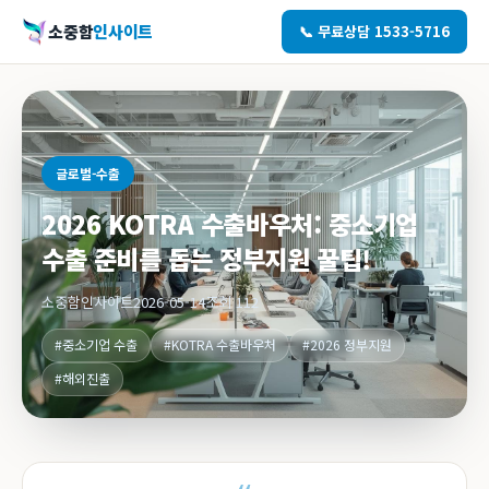
소중함
인사이트
📞 무료상담 1533-5716
글로벌-수출
2026 KOTRA 수출바우처: 중소기업
수출 준비를 돕는 정부지원 꿀팁!
소중함인사이트
2026-05-14
조회 112
#중소기업 수출
#KOTRA 수출바우처
#2026 정부지원
#해외진출