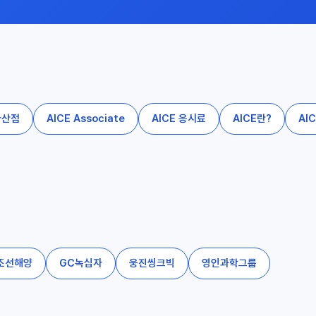
가산점
AICE Associate
AICE 응시료
AICE란?
AI
조선해양
GC녹십자
웅진씽크빅
영인과학그룹