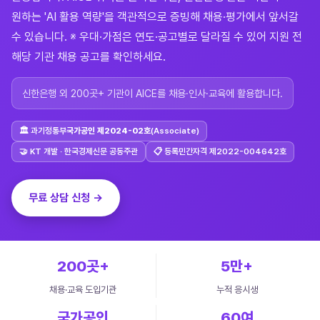
원하는 'AI 활용 역량'을 객관적으로 증빙해 채용·평가에서 앞서갈
수 있습니다. ※ 우대·가점은 연도·공고별로 달라질 수 있어 지원 전
해당 기관 채용 공고를 확인하세요.
신한은행 외 200곳+ 기관이 AICE를 채용·인사·교육에 활용합니다.
🏛 과기정통부
국가공인 제2024-02호
(Associate)
🤝 KT 개발 · 한국경제신문 공동주관
📋 등록민간자격 제2022-004642호
무료 상담 신청 →
200곳+
5만+
채용·교육 도입기관
누적 응시생
국가공인
60여