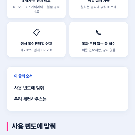
8개사 한 번에 비교
당일 설치 가능
KT·SK·LG·스카이라이프·알뜰 공식
원하는 날짜에 맞춰 빠르게
비교
📋
📞
정식 통신판매업 신고
통화 부담 없는 폼 접수
제2025-별내-0781호
이름·연락처만, 강요 없음
이 글의 순서
사용 빈도에 맞춰
우리 세컨하우스는
사용 빈도에 맞춰