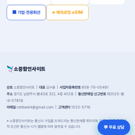
🏢 기업·전용회선
✈️ 해외로밍·eSIM
소중함인사이트
상호
소중함인사이트 |
대표
김수용 |
사업자등록번호
858-79-00481
주소
경기도 남양주시 별내3로 322, 4층 402호 |
통신판매업 신고번호
제2025-별
내-0781호
이메일
nstlbest4@gmail.com |
고객센터
1533-5716
※ 소중함인사이트는 통신사 가입을 도와드리는 통신판매중개자이며, 요금·사은품 등 구체
적 조건은 통신사·시기·결합에 따라 달라질 수 있습니다.
💬 무료 상담