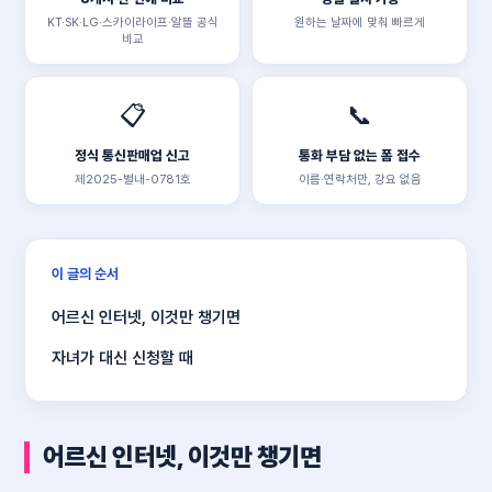
KT·SK·LG·스카이라이프·알뜰 공식
원하는 날짜에 맞춰 빠르게
비교
📋
📞
정식 통신판매업 신고
통화 부담 없는 폼 접수
제2025-별내-0781호
이름·연락처만, 강요 없음
이 글의 순서
어르신 인터넷, 이것만 챙기면
자녀가 대신 신청할 때
어르신 인터넷, 이것만 챙기면