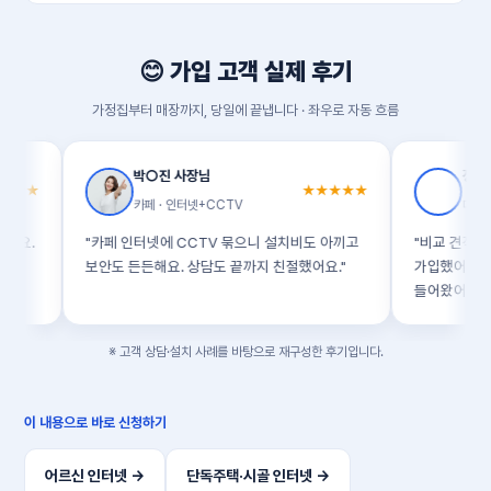
스카이라이프 위성·무선 등 대안이 있습니다. 주소 기준으로 설치
가능한 방법을 찾아 드립니다.
😊 가입 고객 실제 후기
가정집부터 매장까지, 당일에 끝냅니다 · 좌우로 자동 흐름
박○진 사장님
정○은 고객
★★★★★
카페 · 인터넷+CCTV
대구 수성 · KT
"카페 인터넷에 CCTV 묶으니 설치비도 아끼고
"비교 견적만 받아보려
보안도 든든해요. 상담도 끝까지 친절했어요."
가입했어요. 사은품도
들어왔어요."
※ 고객 상담·설치 사례를 바탕으로 재구성한 후기입니다.
이 내용으로 바로 신청하기
어르신 인터넷 →
단독주택·시골 인터넷 →