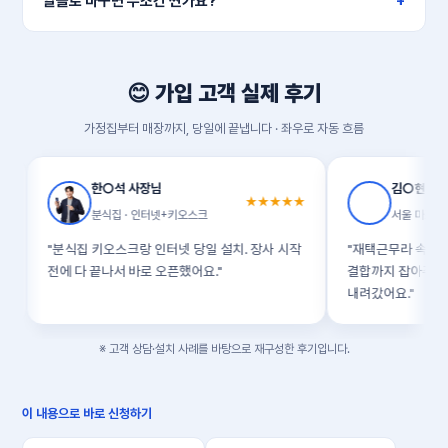
알뜰로 바꾸면 무조건 싼가요?
1인·가벼운 사용이면 유리하지만, 결합이 더 쌀 때도 있습니다. 사용
패턴으로 비교해야 합니다.
😊 가입 고객 실제 후기
가정집부터 매장까지, 당일에 끝냅니다 · 좌우로 자동 흐름
한○석 사장님
김○현 고객
★★★★★
분식집 · 인터넷+키오스크
서울 마포 · KT 1G
"분식집 키오스크랑 인터넷 당일 설치. 장사 시작
"재택근무라 속도가 중요했는
전에 다 끝나서 바로 오픈했어요."
결합까지 잡아주셔서 월요금
내려갔어요."
※ 고객 상담·설치 사례를 바탕으로 재구성한 후기입니다.
이 내용으로 바로 신청하기