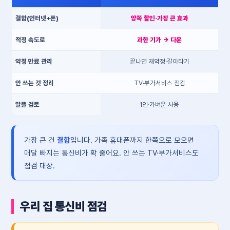
결합(인터넷+폰)
양쪽 할인·가장 큰 효과
적정 속도로
과한 기가 → 다운
약정 만료 관리
끝나면 재약정·갈아타기
안 쓰는 것 정리
TV·부가서비스 점검
알뜰 검토
1인·가벼운 사용
가장 큰 건
결합
입니다. 가족 휴대폰까지 한쪽으로 모으면
매달 빠지는 통신비가 확 줄어요. 안 쓰는 TV·부가서비스도
점검 대상.
우리 집 통신비 점검