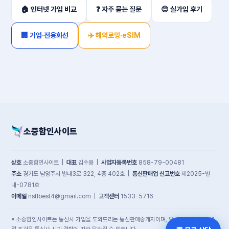
🏠 인터넷 가입 비교
❓ 자주 묻는 질문
😊 실가입 후기
🏢 기업·전용회선
✈️ 해외로밍·eSIM
소중함인사이트
상호
소중함인사이트 |
대표
김수용 |
사업자등록번호
858-79-00481
주소
경기도 남양주시 별내3로 322, 4층 402호 |
통신판매업 신고번호
제2025-별
내-0781호
이메일
nstlbest4@gmail.com |
고객센터
1533-5716
※ 소중함인사이트는 통신사 가입을 도와드리는 통신판매중개자이며, 요금·사은품 등 구체