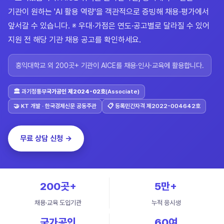
기관이 원하는 'AI 활용 역량'을 객관적으로 증빙해 채용·평가에서
앞서갈 수 있습니다. ※ 우대·가점은 연도·공고별로 달라질 수 있어
지원 전 해당 기관 채용 공고를 확인하세요.
홍익대학교 외 200곳+ 기관이 AICE를 채용·인사·교육에 활용합니다.
🏛 과기정통부
국가공인 제2024-02호
(Associate)
🤝 KT 개발 · 한국경제신문 공동주관
📋 등록민간자격 제2022-004642호
무료 상담 신청 →
200곳+
5만+
채용·교육 도입기관
누적 응시생
국가공인
60여