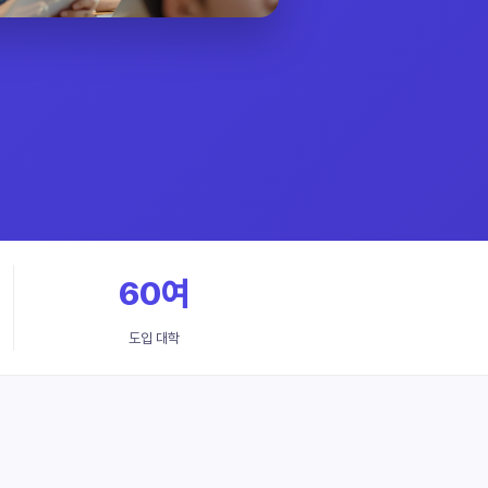
60여
도입 대학