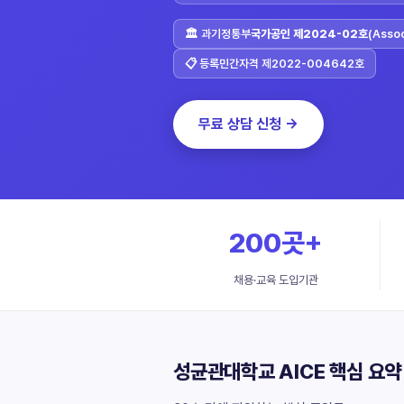
🏛 과기정통부
국가공인 제2024-02호
(Asso
📋 등록민간자격 제2022-004642호
무료 상담 신청 →
200곳+
채용·교육 도입기관
성균관대학교 AICE 핵심 요약