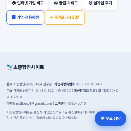
🏠 인터넷 가입 비교
📖 꿀팁·가이드
😊 실가입 후기
🏢 기업·전용회선
✈️ 해외로밍·eSIM
소중함인사이트
상호
소중함인사이트 |
대표
김수용 |
사업자등록번호
858-79-00481
주소
경기도 남양주시 별내3로 322, 4층 402호 |
통신판매업 신고번호
제2025-별
내-0781호
이메일
nstlbest4@gmail.com |
고객센터
1533-5716
※ 소중함인사이트는 통신사 가입을 도와드리는 통신판매중개자이며, 요금·사은품 등 구체
적 조건은 통신사·시기·결합에 따라 달라질 수 있습니다.
💬 무료 상담